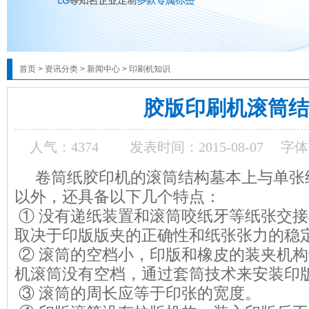
首页
>
资讯分类
>
新闻中心
>
印刷机知识
胶版印刷机滚筒结
人气：
4374
发表时间：2015-08-07
字体
卷筒纸胶印机的滚筒结构墓本上与单张
以外，还具备以下几个特点：
① 没有递纸装置和滚筒咬纸牙等纸张交
取决于印版版夹的正确性和纸张张力的稳
② 滚筒的空档小，印版和橡皮的装夹机
机滚筒没有空档，通过套筒技术来安装印
③ 滚筒的周长应等于印张的宽度。